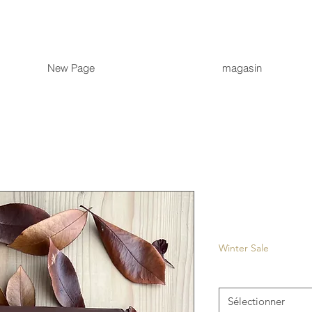
New Page
magasin
Raval
Prix
27,00 €
Winter Sale
Couleur
*
Sélectionner