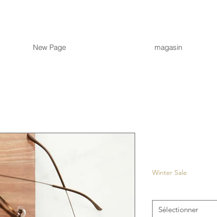
New Page
magasin
Raval
Prix
35,00 €
Winter Sale
Couleur
*
Sélectionner