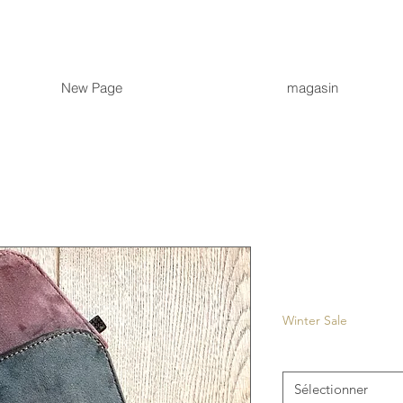
New Page
magasin
Belém - F
Prix
27,00 €
Winter Sale
Couleur
*
Sélectionner